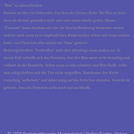
"Biss" zu unterscheiden.
Ersteres ist eher ein liebevolles Zwicken der kleinen Kerle. Der Biss ist kurz -
etwa als ob man gekniffen wird- und wird sofort wieder gelöst. Dieses
"Zwacken" kann durchaus als eine Art Spielaufforderung betrachtet werden
und ist- auch wenn es in empfindlichen Körperstellen schon mal etwas wehtun
kann, vom Frettchen alles andere als "böse" gemeint.
Beim regelrechten "Festbeißen" sieht dies allerdings etwas anders aus. In
diesen Fall verbeißt sich das Frettchen, löst den Biss meist nicht freiwillig und
verharrt an der Bissstelle. Selbst wenn es sehr schmerzt und Blut fließt, sollte
man ruhig bleiben und das Tier nicht wegreißen. Stattdessen den Kiefer
vorsichtig "aufhebeln" und dabei ruhig auf das Frettchen einreden. Vorsicht ist
geboten, dass das Frettchen nicht noch mal nachbeißt.
© 2026 Frettchenfreunde-Münsterland / Stefan Füchte, Welver